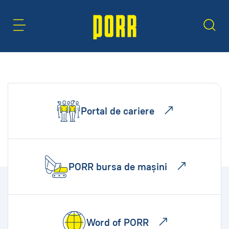
Zonă de conținut
Caută
Portal de cariere
PORR bursa de mașini
Word of PORR