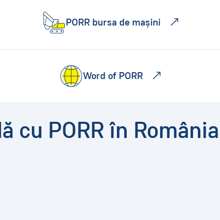
PORR bursa de mașini
Word of PORR
dă cu PORR în România