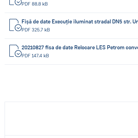
PDF 88.8 kB
Fișă de date Execuție iluminat stradal DN5 str. U
PDF 325.7 kB
20210827 fisa de date Relocare LES Petrom conv
PDF 147.4 kB