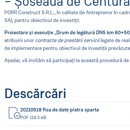
– Șoseaua de Centură 
PORR Construct S.R.L., în calitate de Antreprenor în cadr
SA), pentru obiectivul de investiţii:
Proiectare și execuție
„
Drum de legătură DN5 km 60+500
atribuirii unor
contracte de prestării servicii
legate de rea
de implementare pentru obiectivul de investiţii prevăzute
Aşadar, vă invităm să participaţi la această procedură de 
Descărcări
20210518 fisa de date piatra sparta
PDF 114.3 kB