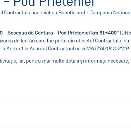
– Pod Prieteniei”
ul Contractului încheiat cu Beneficiarul - Compania Naţional
 – Șoseaua de Centură – Pod Prieteniei km 61+400
” (DN5
lizarea de lucrări care fac parte din obiectul Contractului c
 la Anexa 1 la Acordul Contractual nr.
92/80734/19.11.2019
.
licitaţie, iar, pentru mai multe detalii şi informaţii necesa