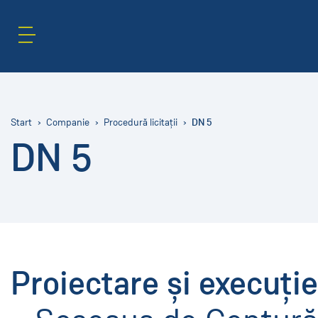
Zonă de conținut
Caută
DN 5
Start
Companie
Procedură licitații
DN 5
Proiectare și execuț