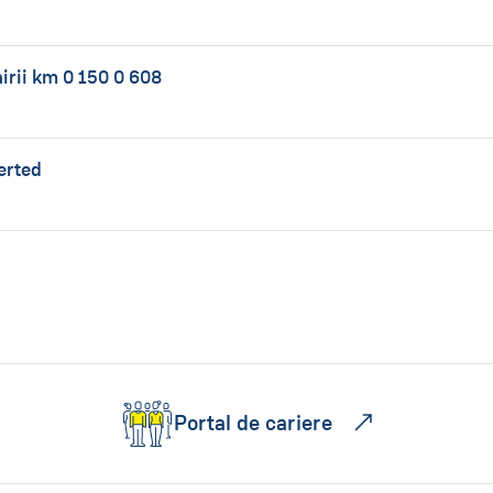
nirii km 0 150 0 608
erted
Portal de cariere