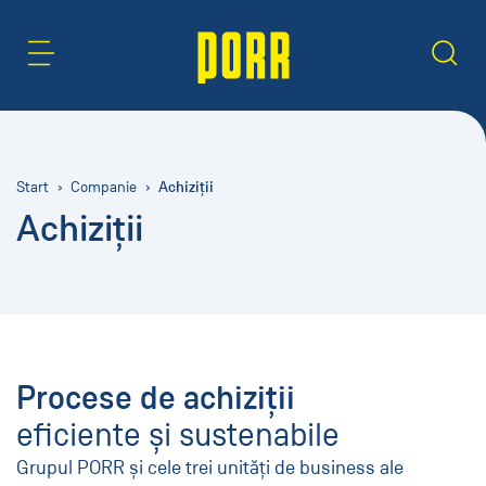
Zonă de conținut
Caută
Achiziții
Start
Companie
Achiziții
Procese de achiziții
eficiente și sustenabile
Grupul PORR și cele trei unități de business ale